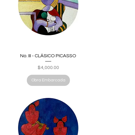
No. III - CLÁSICO PICASSO
Price
$4,000.00
Obra Embarcada