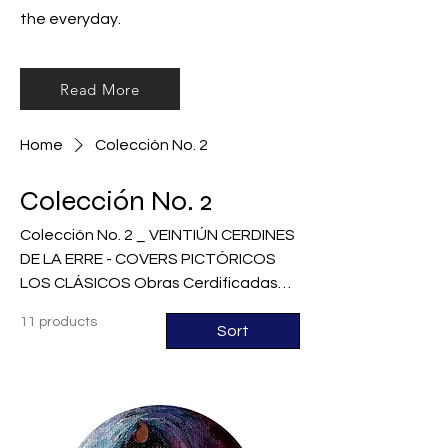
the everyday.
Read More
Home
Colección No. 2
Colección No. 2
Colección No. 2 _ VEINTIÚN CERDINES
DE LA ERRE - COVERS PICTÓRICOS
LOS CLÁSICOS Obras Cerdificadas
inspiradas en diferentes obras de
11 products
distintos artistas. Pintura acrílica
Sort
sobre lienzo 10 cm de diámetro 2016