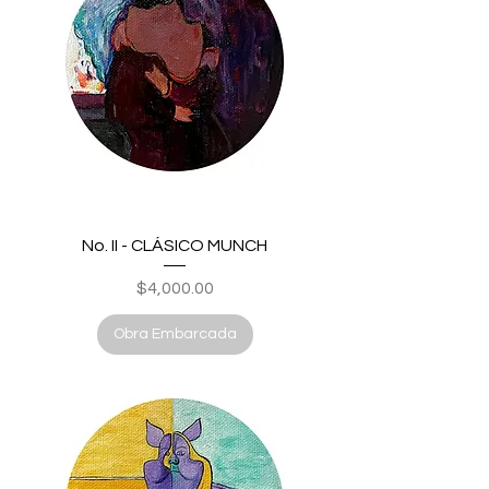
No. II - CLÁSICO MUNCH
Price
$4,000.00
Obra Embarcada