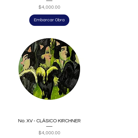
Price
$4,000.00
Embarcar Obra
No. XV - CLÁSICO KIRCHNER
Price
$4,000.00