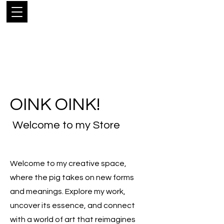
LUIS
RODRÍGUEZ
NARANJO
OINK OINK!
Welcome to my Store
Welcome to my creative space,
where the pig takes on new forms
and meanings. Explore my work,
uncover its essence, and connect
with a world of art that reimagines