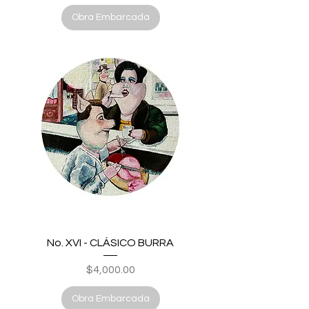
Obra Embarcada
No. XVI - CLÁSICO BURRA
Price
$4,000.00
Obra Embarcada