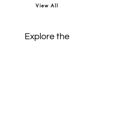
View All
Explore the
Collection
THE NEW BANQUETER
COVERS
Esta colección está en crecimiento. Nació
de un proyecto local llamado The New
Banqueter, en el que se invita a artistas
de la región a crear portadas de revistas
semanales.
Colección No. 16