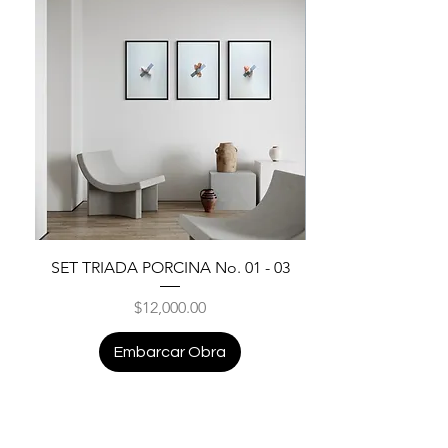
SET TRIADA PORCINA No. 01 - 03
Price
$12,000.00
Embarcar Obra