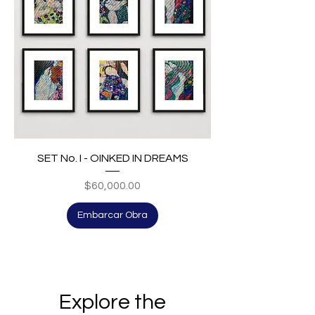
SET No. I - OINKED IN DREAMS
Price
$60,000.00
Embarcar Obra
Explore the