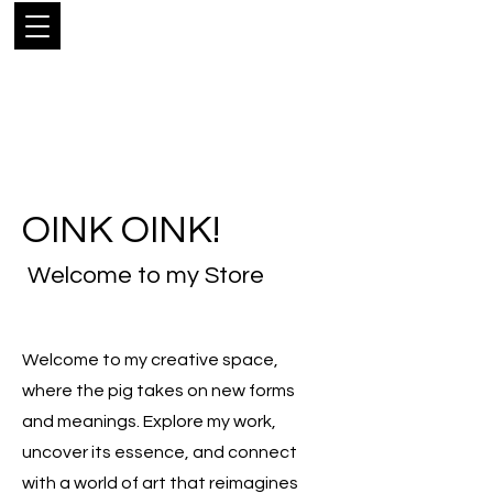
LUIS
RODRÍGUEZ
NARANJO
OINK OINK!
Welcome to my Store
Welcome to my creative space,
where the pig takes on new forms
and meanings. Explore my work,
uncover its essence, and connect
with a world of art that reimagines